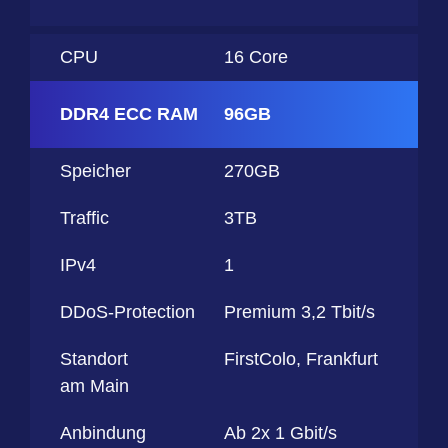
CPU
16 Core
DDR4 ECC RAM
96GB
Speicher
270GB
Traffic
3TB
IPv4
1
DDoS-Protection
Premium 3,2 Tbit/s
Standort
FirstColo, Frankfurt
am Main
Anbindung
Ab 2x 1 Gbit/s