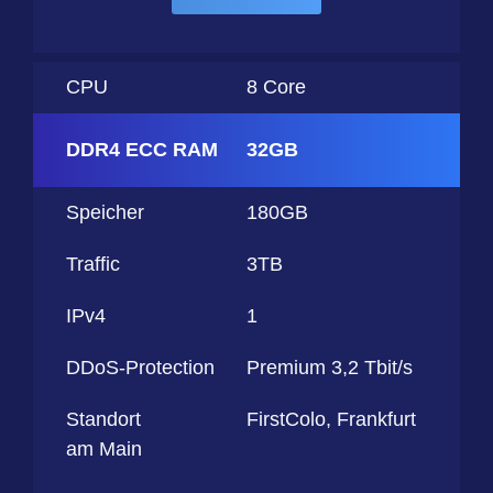
CPU
8 Core
DDR4 ECC RAM
32GB
Speicher
180GB
Traffic
3TB
IPv4
1
DDoS-Protection
Premium 3,2 Tbit/s
Standort
FirstColo, Frankfurt
am Main