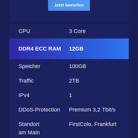
Jetzt bestellen
CPU
3 Core
DDR4 ECC RAM
12GB
Speicher
100GB
Traffic
2TB
IPv4
1
DDoS-Protection
Premium 3,2 Tbit/s
Standort
FirstColo, Frankfurt
am Main