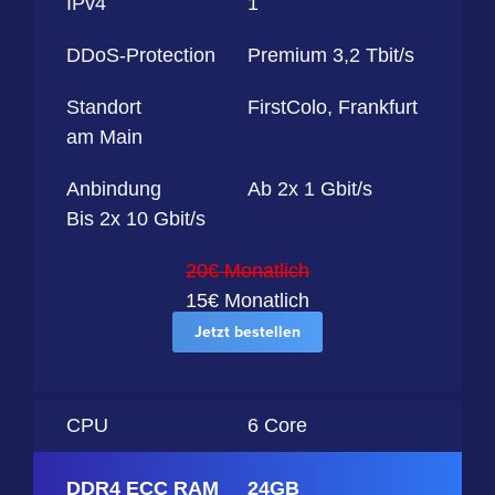
IPv4
1
DDoS-Protection
Premium 3,2 Tbit/s
Standort
FirstColo, Frankfurt
am Main
Anbindung
Ab 2x 1 Gbit/s
Bis 2x 10 Gbit/s
20€ Monatlich
15€ Monatlich
Jetzt bestellen
CPU
6 Core
DDR4 ECC RAM
24GB