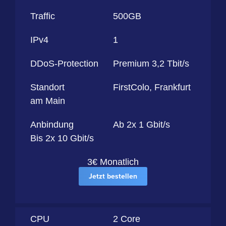
Domain transferieren
Minecraft: Bungeecord
Windows Rootserver
Discord
Traffic
500GB
Minecraft: Java
Ticket-Support
IPv4
1
Palworld
WhatsApp
DDoS-Protection
Premium 3,2 Tbit/s
Rust
Standort
FirstColo, Frankfurt
am Main
Terraria
Anbindung
Ab 2x 1 Gbit/s
Bis 2x 10 Gbit/s
Valheim
3€ Monatlich
- Anderes Spiel anfragen -
Jetzt bestellen
CPU
2 Core